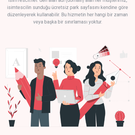
isimTescil.net 'den alan adı (domain) alan her müşterimiz,
isimtescilin sunduğu ücretsiz park sayfasını kendine göre
düzenleyerek kullanabilir. Bu hizmetin her hangi bir zaman
veya başka bir sınırlaması yoktur.