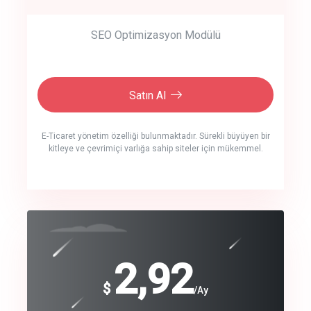
SEO Optimizasyon Modülü
Satın Al
E-Ticaret yönetim özelliği bulunmaktadır. Sürekli büyüyen bir
kitleye ve çevrimiçi varlığa sahip siteler için mükemmel.
crm auto cync
click to call back
240
2,92
$
$
/year
/Ay
track energy costs