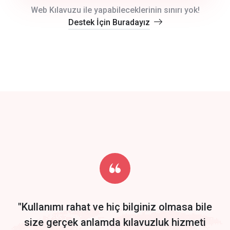
crm auto cync
Web Kılavuzu ile yapabileceklerinin sınırı yok!
Destek İçin Buradayız
click to call back
track energy costs
predictive dialing
Get Started
Start by trying our service for 30 days free trial no credit card
required.
"Kullanımı rahat ve hiç bilginiz olmasa bile
size gerçek anlamda kılavuzluk hizmeti