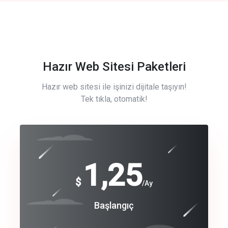
Hazır Web Sitesi Paketleri
Hazır web sitesi ile işinizi dijitale taşıyın!
Tek tıkla, otomatik!
Free
1,25
$
/Ay
Basic
Başlangıç