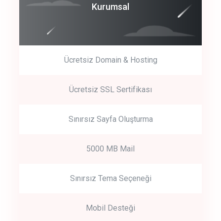
Coroprate
Kurumsal
predictive dialing
Ücretsiz Domain & Hosting
Get Started
Ücretsiz SSL Sertifikası
Start by trying our service for 30 days free trial no credit card
required.
Sınırsız Sayfa Oluşturma
5000 MB Mail
Sınırsız Tema Seçeneği
Mobil Desteği